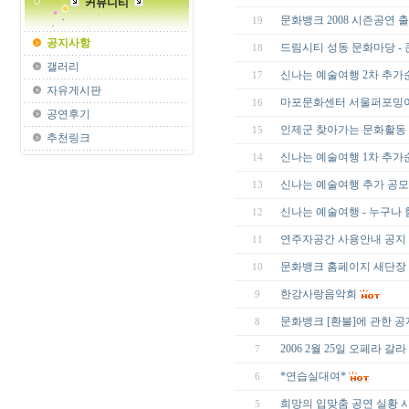
커뮤니티
문화뱅크 2008 시즌공연 
19
공지사항
드림시티 성동 문화마당 -
18
갤러리
신나는 예술여행 2차 추가
17
자유게시판
마포문화센터 서울퍼포밍아
16
공연후기
인제군 찾아가는 문화활동
15
추천링크
신나는 예술여행 1차 추가
14
신나는 예술여행 추가 공모
13
신나는 예술여행 - 누구나 
12
연주자공간 사용안내 공지
11
문화뱅크 홈페이지 새단장 기
10
한강사랑음악회
9
문화뱅크 [환불]에 관한 
8
2006 2월 25일 오페라 
7
*연습실대여*
6
희망의 입맞춤 공연 실황 
5