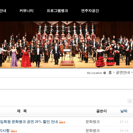
안내
커뮤니티
프로그램뱅크
연주자공간
홈 > 공연안내 
제 목
글쓴이
날짜
입회원 문화뱅크 공연 20% 할인 안내
문화뱅크
07-12
공지사항
문화뱅크
04-19