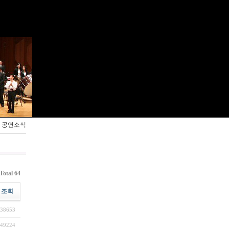
> 공연소식
Total 64
조회
38653
49224