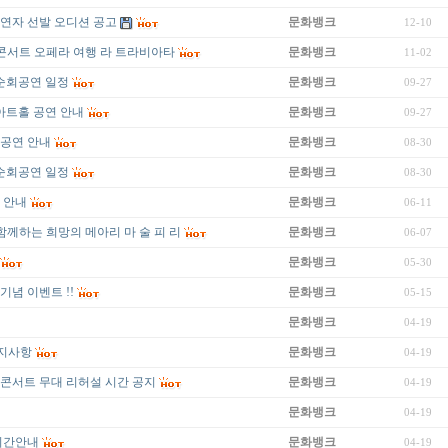
출연자 선발 오디션 공고
문화뱅크
12-10
 콘서트 오페라 여행 라 트라비아타
문화뱅크
11-02
순회공연 일정
문화뱅크
09-27
트홀 공연 안내
문화뱅크
09-27
 공연 안내
문화뱅크
08-30
순회공연 일정
문화뱅크
08-30
 안내
문화뱅크
06-11
함께하는 희망의 메아리 마 술 피 리
문화뱅크
06-07
문화뱅크
05-30
념 이벤트 !!
문화뱅크
05-15
문화뱅크
04-19
공지사항
문화뱅크
04-19
갈라 콘서트 무대 리허설 시간 공지
문화뱅크
04-19
문화뱅크
04-19
시간안내
문화뱅크
04-19