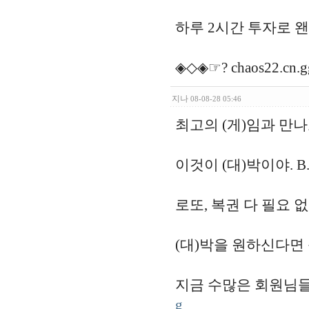
하루 2시간 투자로 
◈◇◈☞? chaos22.cn.g
지나
08-08-28 05:46
최고의 (게)임과 만나
이것이 (대)박이야. B.
로또, 복권 다 필요 없
(대)박을 원하신다면
지금 수많은 회원님들
g