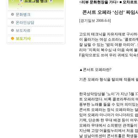
프로그램 뱅크
<리뷰 문화현장을 가다> ■ 모차르트
콘서트 오페라 ‘신선’ 짜임
문화뱅크
[경기일보 2008-6-6]
온라인상담
보도자료
고도의 테크닉을 자유자재로 구사하는
보도기사
이 올라가는 여성 소프라노 ‘콜로라
잘 살릴 수 있는 ‘밤의 여왕 아리아’. 모차
리아 ‘지옥의 복수심 내 마음 속에 불타 오르
F음악으로도 쓰여 우리 귀에도 익숙한
▲콘서트 오페라란?
기존 오페라 형식을 탈피해 작품에 
한국성악앙상블 ‘노이’가 지난 5월 
트 오페라였다. 비록 콜로라투라의
풍부한 노래를 들을 수 있어 의미있
콘서트 오페라는 정식 오페라와는 달리
있어 오페라 마니아가 아니더라도 쉽
기력, 단순화 한 무대 배경 등이 
오페라 무대에서 소외됐던 관객들이 
지난해 고양 어울림누리에서 처음 접
날 성남아트센터 콘서트홀은 학생들과