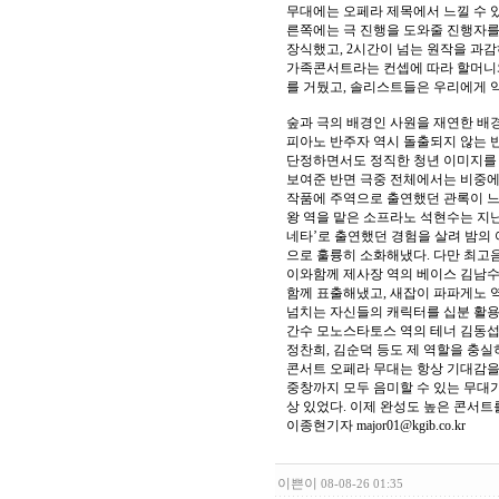
무대에는 오페라 제목에서 느낄 수 있
른쪽에는 극 진행을 도와줄 진행자를
장식했고, 2시간이 넘는 원작을 과
가족콘서트라는 컨셉에 따라 할머니와
를 거뒀고, 솔리스트들은 우리에게 
숲과 극의 배경인 사원을 재연한 배
피아노 반주자 역시 돌출되지 않는 
단정하면서도 정직한 청년 이미지를 
보여준 반면 극중 전체에서는 비중에
작품에 주역으로 출연했던 관록이 느껴
왕 역을 맡은 소프라노 석현수는 지
네타’로 출연했던 경험을 살려 밤의 
으로 훌륭히 소화해냈다. 다만 최고
이와함께 제사장 역의 베이스 김남수
함께 표출해냈고, 새잡이 파파게노 
넘치는 자신들의 캐릭터를 십분 활용
간수 모노스타토스 역의 테너 김동섭
정찬희, 김순덕 등도 제 역할을 충실
콘서트 오페라 무대는 항상 기대감을
중창까지 모두 음미할 수 있는 무대가
상 있었다. 이제 완성도 높은 콘서트
이종현기자 major01@kgib.co.kr
이쁜이
08-08-26 01:35