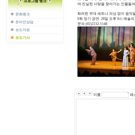
프로그램 뱅크
며 진실한 사랑을 찾아가는 인물들의
화려한 무대 세트나 의상 없이 음악을
문화뱅크
0회 정기 공연. 28일 오후 8시 예술
온라인상담
문의 (02)2232-1148.
보도자료
보도기사
이름
패