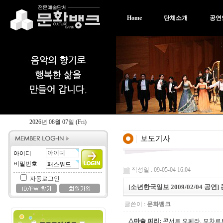
Home
단체소개
공연
2026년 08월 07일 (Fri)
아이디
비밀번호
작성일 : 09-05-04 16:04
자동로그인
[소년한국일보 2009/02/04 공
글쓴이 :
문화뱅크
△마술 피리:
콘서트 오페라. 모차르