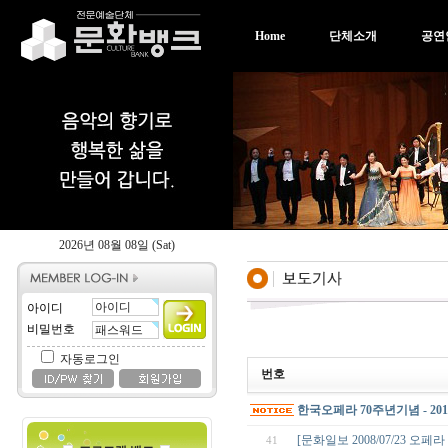
Home
단체소개
공연
2026년 08월 08일 (Sat)
아이디
비밀번호
자동로그인
번호
한국오페라 70주년기념 - 2
[문화일보 2008/07/23 오
41