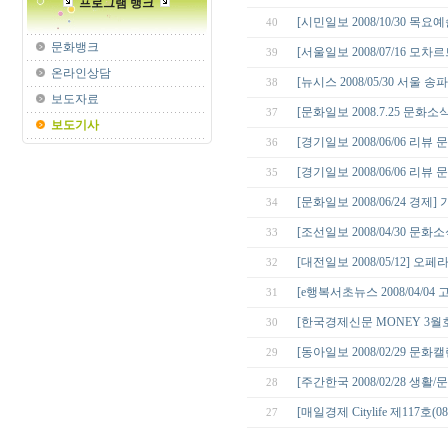
프로그램 뱅크
[시민일보 2008/10/30 목
40
문화뱅크
[서울일보 2008/07/16 모
39
온라인상담
[뉴시스 2008/05/30 서
38
보도자료
[문화일보 2008.7.25 문화소식
37
보도기사
[경기일보 2008/06/06 리
36
[경기일보 2008/06/06 리
35
[문화일보 2008/06/24 경
34
[조선일보 2008/04/30 
33
[대전일보 2008/05/12] 오
32
[e행복서초뉴스 2008/04/
31
[한국경제신문 MONEY 3월호 
30
[동아일보 2008/02/29 문
29
[주간한국 2008/02/28 생
28
[매일경제 Citylife 제117호(0
27