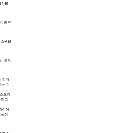
남자를
강한 여
 소원을
만 몇 번
는 함께
나는 게
 소프라
누리고
느낌이에
여성이