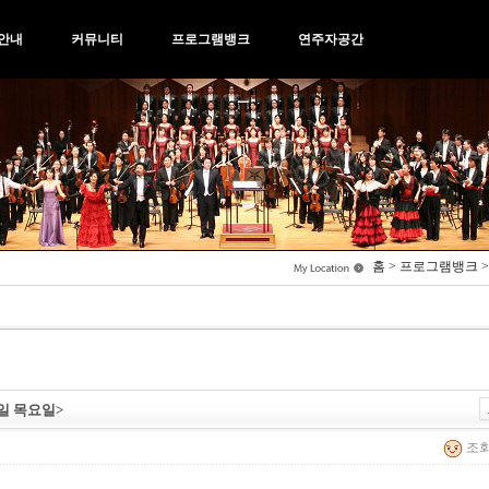
안내
커뮤니티
프로그램뱅크
연주자공간
홈 > 프로그램뱅크 
일 목요일>
조회 