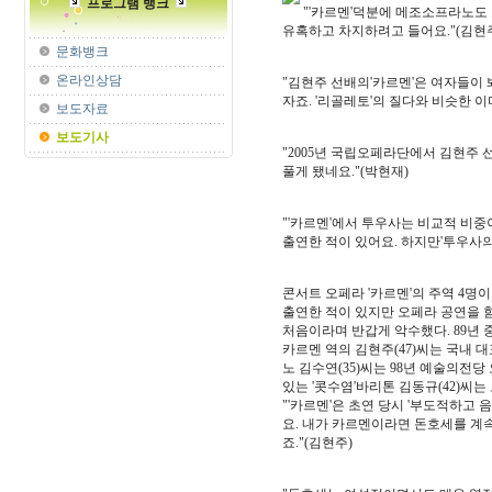
프로그램 뱅크
"'카르멘'덕분에 메조소프라노도
유혹하고 차지하려고 들어요."(김현
문화뱅크
온라인상담
"김현주 선배의'카르멘'은 여자들이
자죠. '리골레토'의 질다와 비슷한 이
보도자료
보도기사
"2005년 국립오페라단에서 김현주 
풀게 됐네요."(박현재)
"'카르멘'에서 투우사는 비교적 비중
출연한 적이 있어요. 하지만'투우사의
콘서트 오페라 '카르멘'의 주역 4명
출연한 적이 있지만 오페라 공연을 함
처음이라며 반갑게 악수했다. 89년 
카르멘 역의 김현주(47)씨는 국내 대
노 김수연(35)씨는 98년 예술의전
있는 '콧수염'바리톤 김동규(42)씨는
"'카르멘'은 초연 당시 '부도적하고
요. 내가 카르멘이라면 돈호세를 계
죠."(김현주)