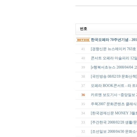
번호
한국오페라 70주년기념 - 2
[경향신문 뉴스메이커 763호 0
41
콘서트 오페라 마술피리 12일
40
[e행복서초뉴스 2008/04/
39
[국민방송 08/02/19 문화산
38
오페라 BOOK콘서트 - 라 
37
카르멘 보도기사 <중앙일보 
36
주목2007 문화콘텐츠 클래식
35
[한국경제신문 MONEY 3월호 
34
[주간한국 2008/02/28 생
33
[조선일보 2008/04/30 
32