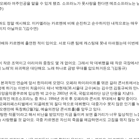
 오페라 여주인공을 맡을 수 있게 됐죠. 소프라노가 풋사랑을 한다면 메조소프라노는 
주)
 봐도 정말 섹시해요. 미카엘라는 카르멘에 비해 순진하고 순수하지만 내적으로는 매우 
미지 아닐까요."(김수연)
선배와 카르멘에 출연한 적이 있어요. 서로 다른 팀에 캐스팅돼 못내 아쉬웠는데 이번에
이 작은 조역이고 아리아와 중창도 몇 개 없어요. 그래서 막 데뷔했을 때 작은 극장에서
 노래'의 파괴력은 대단해요. 노래 하나로 금방 무대를 압도하거든요."(김동규)
이 본격적인 연습에 앞서 한자리에 모였다. 오페라 하이라이트를 엮은 갈라 콘서트에서
께 하기는 이번이 처음이다. 테너 박현재(38.서울대 교수)씨는 김수연.김동규씨와 만
중앙음악콩쿠르에 입상한 박 교수는 2003년 귀국, 국립오페라단 상근 단원을 지냈다.
표적인 메조소프라노 중 하나. 1994년 귀국 후 오페라와 콘서트 무대에서 활약 중이다.
당 오페라페스티벌에서 '리골레토'의 질다 역으로 데뷔했다. 대중가수 못지 않은 인기를 
 오랜만에 독창회(2월3일, 예술의전당 콘서트홀)를 앞두고 있다.
 음탕한 작품'이라고 해서 비난을 받았지만 지금 돌이켜 보면 줄거리가 너무 일상적인 
속 사랑했을 것 같아요. 극중 카르멘은 자신의 죽음을 예감하면서도 고집을 꺾지 않는 