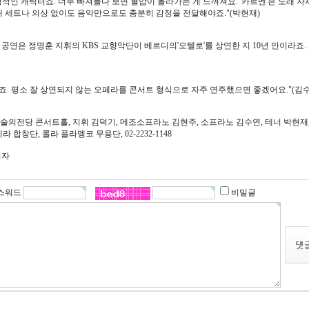
인 캐릭터죠. 너무 빠져들다 보면 혈압이 올라가는 게 느껴져요. '카르멘'은 노래 자
대 세트나 의상 없이도 음악만으로도 충분히 감정을 전달해야죠."(박현재)
 공연은 정명훈 지휘의 KBS 교향악단이 베르디의'오텔로'를 상연한 지 10년 만이라죠.
기죠. 평소 잘 상연되지 않는 오페라를 콘서트 형식으로 자주 연주했으면 좋겠어요."(김수
 예술의전당 콘서트홀, 지휘 김덕기, 메조소프라노 김현주, 소프라노 김수연, 테너 박현재
합창단, 롤라 플라멩코 무용단, 02-2232-1148
기자
스워드
비밀글