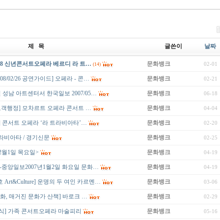
제 목
글쓴이
날짜
018 신년콘서트오페라 베르디 라 트…
문화뱅크
02-01
(14)
8/02/26 공연가이드] 오페라 - 콘…
문화뱅크
02-21
 성남 아트센터서 한국일보 2007/05…
문화뱅크
06-18
04 고객행정] 모차르트 오페라 콘서트 …
문화뱅크
04-04
책] 콘서트 오페라 ‘라 트라비아타’…
문화뱅크
02-20
트라비아타 / 경기신문
문화뱅크
02-25
2월1일 목요일>
문화뱅크
04-19
-중앙일보2007년1월2일 화요일 문화…
문화뱅크
04-19
Art&Culture] 운명의 두 여인 카르멘…
문화뱅크
03-06
활/문화, 매거진 문화가 산책] 바로크 …
문화뱅크
02-29
문화소식] 가족 콘서트오페라 마술피리
문화뱅크
05-16