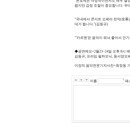
"돈호세는 여성적이면서도 매우 열정적
렵지만 감정 조절이 중요합니다. 무
"국내에서 콘서트 오페라 전막(全幕)
대가 됩니다."(김동규)
"'카르멘'은 음악이 워낙 좋아서 인
◆공연메모=2월23~24일 오후 8시
김동규, 프라임 필하모닉, 동서양오페라 
이장직 음악전문기자
사진=최정동 
이름
패