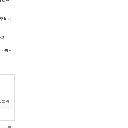
체도 어
 무척 기
연)
, 바리톤